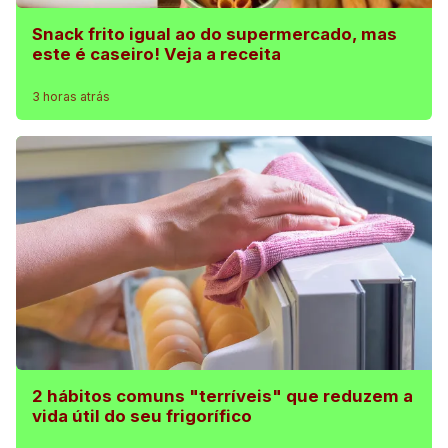
Snack frito igual ao do supermercado, mas
este é caseiro! Veja a receita
3 horas atrás
2 hábitos comuns "terríveis" que reduzem a
vida útil do seu frigorífico