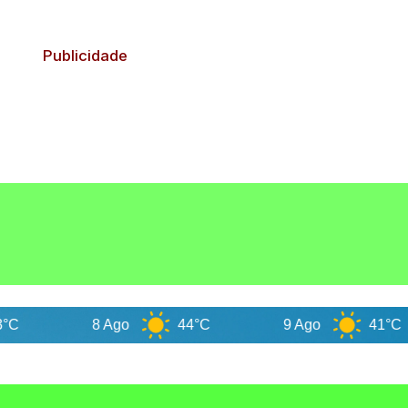
Publicidade
8 Ago
44°C
9 Ago
41°C