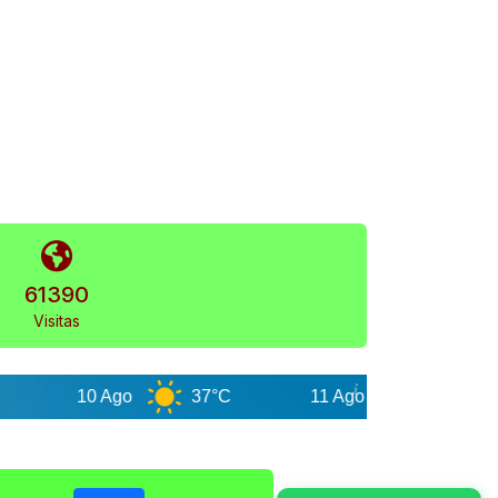
61390
Visitas
10 Ago
37°C
11 Ago
39°C